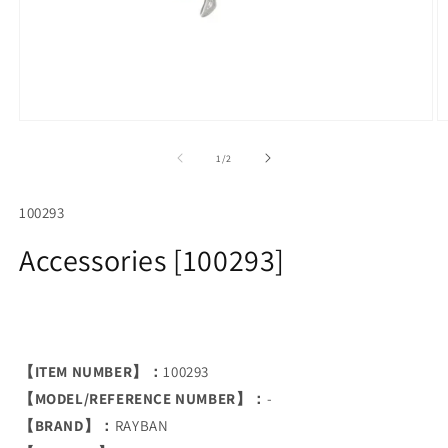
Open
O
media
m
1
2
of
1
/
2
in
in
modal
m
SKU:
100293
Accessories [100293]
【ITEM NUMBER】：
100293
【MODEL/REFERENCE NUMBER】：
-
【BRAND】：
RAYBAN