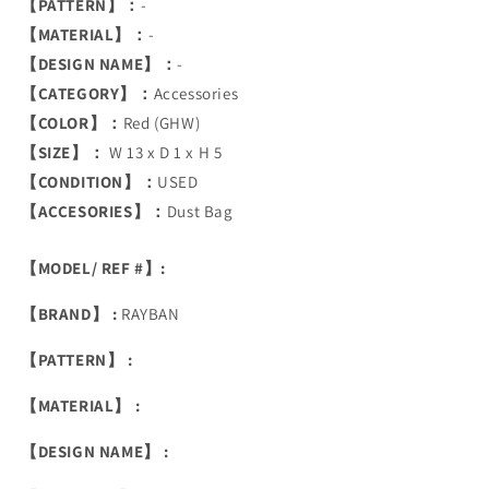
【PATTERN】：
-
【MATERIAL】：
-
【DESIGN NAME】：
-
【CATEGORY】：
Accessories
【COLOR】：
Red (GHW)
【SIZE】：
W 13 x D 1 x H 5
【CONDITION】：
USED
【ACCESORIES】：
Dust Bag
【MODEL/ REF #】:
【BRAND】 :
RAYBAN
【PATTERN】 :
【MATERIAL】 :
【DESIGN NAME】 :