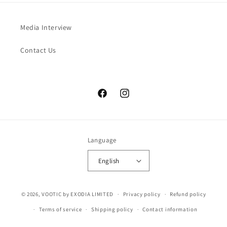
Media Interview
Contact Us
Facebook
Instagram
Language
English
© 2026,
VOOTIC
by EXODIA LIMITED
Privacy policy
Refund policy
Terms of service
Shipping policy
Contact information