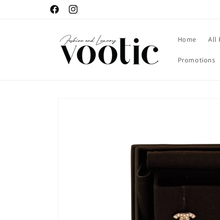
Skip to
Facebook
Instagram
content
Home
All
Promotions
Skip to
product
information