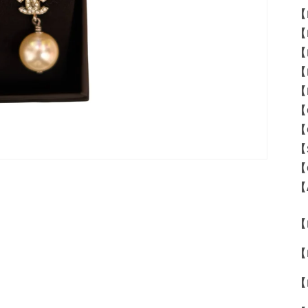
【
【
【
【
【
【
【
【
【
【
【M
【
【