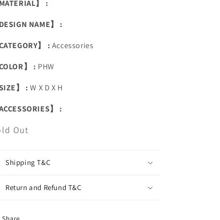
MATERIAL】 :
DESIGN NAME】 :
CATEGORY】 :
Accessories
COLOR】 :
PHW
SIZE】 :
W X D X H
ACCESSORIES】 :
old Out
Shipping T&C
Return and Refund T&C
Share