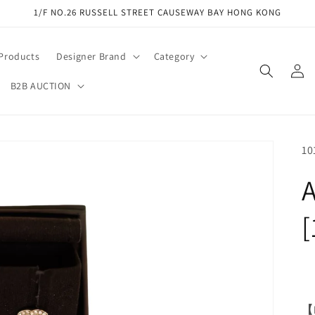
1/F NO.26 RUSSELL STREET CAUSEWAY BAY HONG KONG
 Products
Designer Brand
Category
Log
in
B2B AUCTION
SK
10
A
[
【