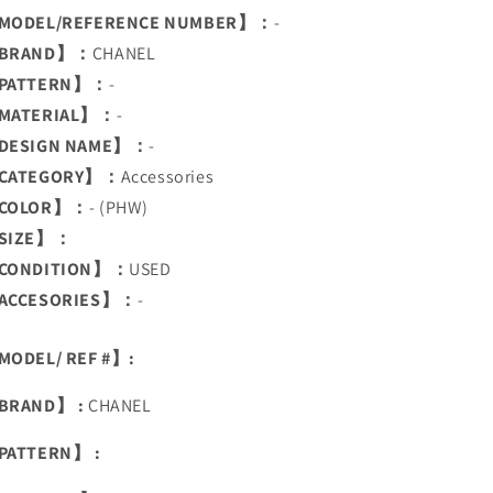
MODEL/REFERENCE NUMBER】：
-
BRAND】：
CHANEL
PATTERN】：
-
MATERIAL】：
-
DESIGN NAME】：
-
CATEGORY】：
Accessories
COLOR】：
- (PHW)
SIZE】：
CONDITION】：
USED
ACCESORIES】：
-
ODEL/ REF #】:
BRAND】 :
CHANEL
PATTERN】 :