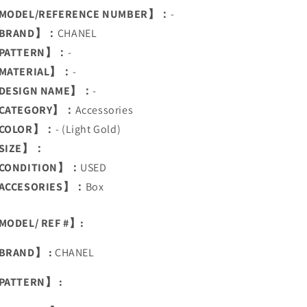
MODEL/REFERENCE NUMBER】：
-
BRAND】：
CHANEL
PATTERN】：
-
MATERIAL】：
-
DESIGN NAME】：
-
CATEGORY】：
Accessories
COLOR】：
- (Light Gold)
SIZE】：
CONDITION】：
USED
ACCESORIES】：
Box
ODEL/ REF #】:
BRAND】 :
CHANEL
PATTERN】 :