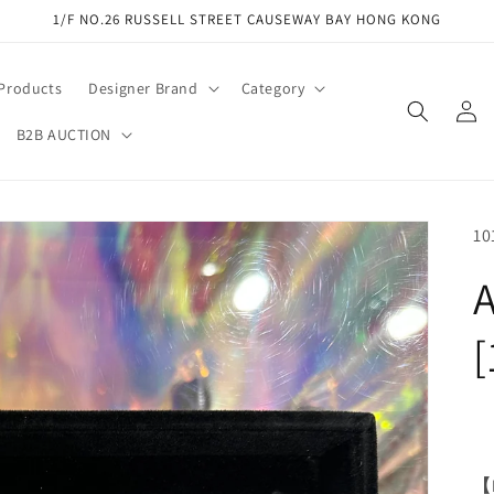
1/F NO.26 RUSSELL STREET CAUSEWAY BAY HONG KONG
 Products
Designer Brand
Category
Log
in
B2B AUCTION
SK
10
A
[
【