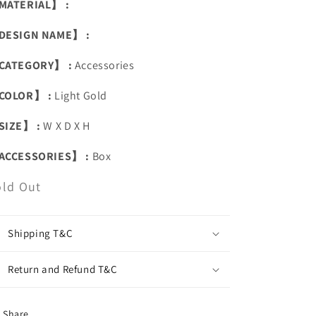
MATERIAL】 :
DESIGN NAME】 :
CATEGORY】 :
Accessories
COLOR】 :
Light Gold
SIZE】 :
W X D X H
ACCESSORIES】 :
Box
old Out
Shipping T&C
Return and Refund T&C
Share