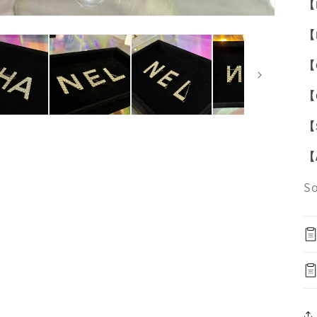
【
【
【
【
【
【
S