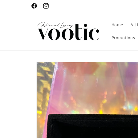
Skip to
Facebook
Instagram
content
Home
All
Promotions
Skip to
product
information