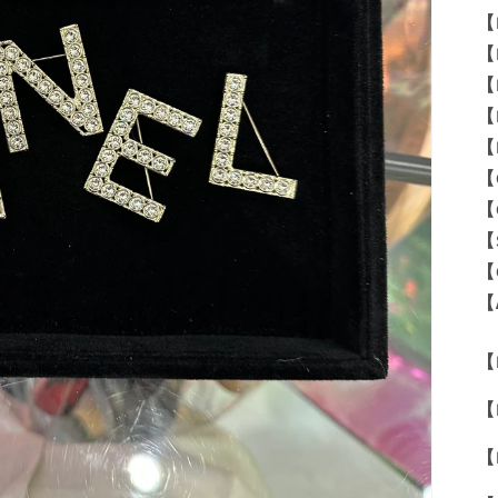
【
【
【
【
【
【
【
【
【
【
【M
【
【