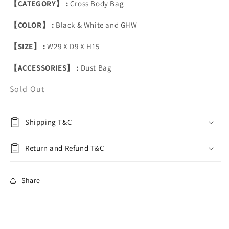
【CATEGORY】 :
Cross Body Bag
【COLOR】 :
Black & White and GHW
【SIZE】 :
W29 X D9 X H15
【ACCESSORIES】 :
Dust Bag
Sold Out
Shipping T&C
Return and Refund T&C
Share