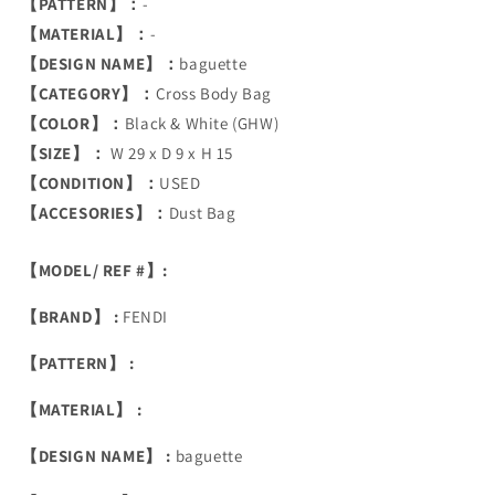
【PATTERN】：
-
【MATERIAL】：
-
【DESIGN NAME】：
baguette
【CATEGORY】：
Cross Body Bag
【COLOR】：
Black & White (GHW)
【SIZE】：
W 29 x D 9 x H 15
【CONDITION】：
USED
【ACCESORIES】：
Dust Bag
【MODEL/ REF #】:
【BRAND】 :
FENDI
【PATTERN】 :
【MATERIAL】 :
【DESIGN NAME】 :
baguette