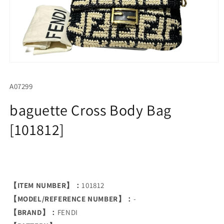
Open
media
1
SKU:
A07299
in
modal
baguette Cross Body Bag
[101812]
【ITEM NUMBER】：
101812
【MODEL/REFERENCE NUMBER】：
-
【BRAND】：
FENDI