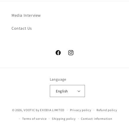
Media Interview
Contact Us
Facebook
Instagram
Language
English
© 2026,
VOOTIC
by EXODIA LIMITED
Privacy policy
Refund policy
Terms of service
Shipping policy
Contact information