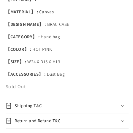
【MATERIAL】 :
Canvas
【DESIGN NAME】 :
BRAC CASE
【CATEGORY】 :
Hand bag
【COLOR】 :
HOT PINK
【SIZE】 :
W24 X D15 X H13
【ACCESSORIES】 :
Dust Bag
Sold Out
Shipping T&C
Return and Refund T&C