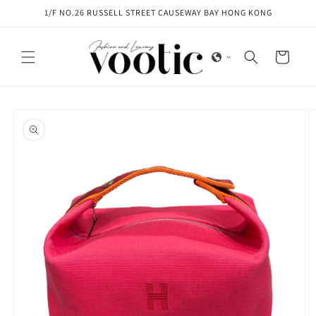
Skip to
1/F NO.26 RUSSELL STREET CAUSEWAY BAY HONG KONG
content
Cart
Skip to
product
information