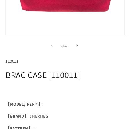
Open
O
media
m
1
2
of
1
/
11
in
in
modal
m
SKU:
110011
BRAC CASE [110011]
【MODEL/ REF #】:
【BRAND】 :
HERMES
【PATTERN】 :