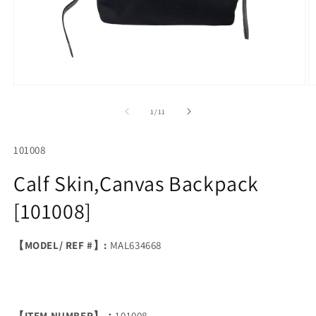
Open
O
media
m
1
2
of
1
/
11
in
in
modal
m
SKU:
101008
Calf Skin,Canvas Backpack
[101008]
【MODEL/ REF #】:
MAL634668
【ITEM NUMBER】：
101008