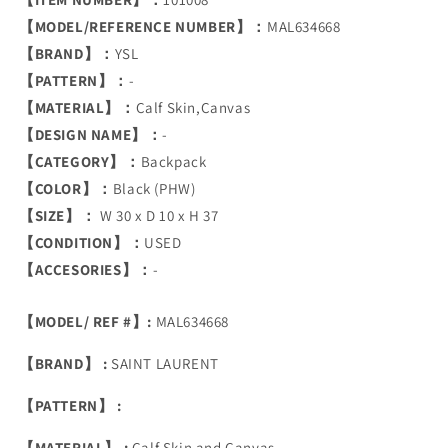
【MODEL/REFERENCE NUMBER】：
MAL634668
【BRAND】：
YSL
【PATTERN】：
-
【MATERIAL】：
Calf Skin,Canvas
【DESIGN NAME】：
-
【CATEGORY】：
Backpack
【COLOR】：
Black (PHW)
【SIZE】：
W 30 x D 10 x H 37
【CONDITION】：
USED
【ACCESORIES】：
-
【MODEL/ REF #】:
MAL634668
【BRAND】 :
SAINT LAURENT
【PATTERN】 :
【MATERIAL】 :
Calf Skin and Canvas