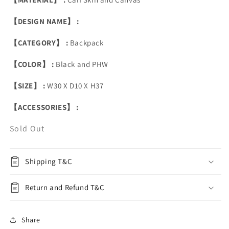
【DESIGN NAME】 :
【CATEGORY】 :
Backpack
【COLOR】 :
Black and PHW
【SIZE】 :
W30 X D10 X H37
【ACCESSORIES】 :
Sold Out
Shipping T&C
Return and Refund T&C
Share