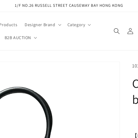
1/F NO.26 RUSSELL STREET CAUSEWAY BAY HONG KONG
 Products
Designer Brand
Category
Log
in
B2B AUCTION
SK
10
C
b
【