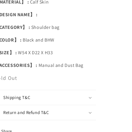
MATERIAL】 :
Calf Skin
DESIGN NAME】 :
CATEGORY】 :
Shoulder bag
COLOR】 :
Black and BHW
SIZE】 :
W54 X D22 X H33
ACCESSORIES】 :
Manual and Dust Bag
old Out
Shipping T&C
Return and Refund T&C
Share