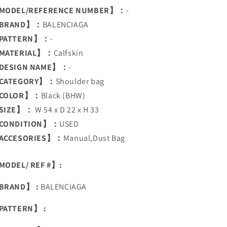
MODEL/REFERENCE NUMBER】：
-
BRAND】：
BALENCIAGA
PATTERN】：
-
MATERIAL】：
Calfskin
DESIGN NAME】：
-
CATEGORY】：
Shoulder bag
COLOR】：
Black (BHW)
SIZE】：
W 54 x D 22 x H 33
CONDITION】：
USED
ACCESORIES】：
Manual,Dust Bag
ODEL/ REF #】:
BRAND】 :
BALENCIAGA
PATTERN】 :