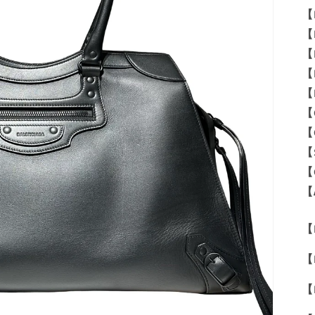
【
【
【
【
【
【
【
【
【
【
【M
【
【