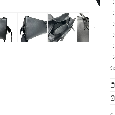
【
【
【
【
【
【
S