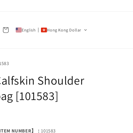
Cart
English
Hong Kong Dollar
U:
1583
alfskin Shoulder
ag [101583]
ITEM NUMBER】：
101583