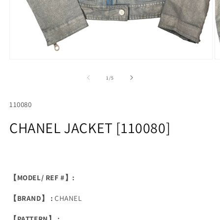
Open
O
media
m
1
2
of
1
/
5
in
in
modal
m
SKU:
110080
CHANEL JACKET [110080]
【MODEL/ REF #】:
【BRAND】 :
CHANEL
【PATTERN】 :