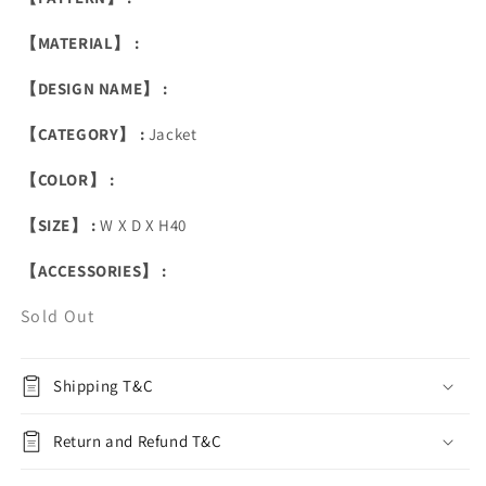
【MATERIAL】 :
【DESIGN NAME】 :
【CATEGORY】 :
Jacket
【COLOR】 :
【SIZE】 :
W X D X H40
【ACCESSORIES】 :
Sold Out
Shipping T&C
Return and Refund T&C