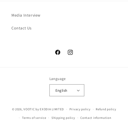
Media Interview
Contact Us
Facebook
Instagram
Language
English
© 2026,
VOOTIC
by EXODIA LIMITED
Privacy policy
Refund policy
Terms of service
Shipping policy
Contact information