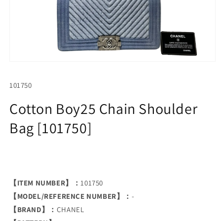
Open
media
1
SKU:
101750
in
modal
Cotton Boy25 Chain Shoulder
Bag [101750]
【ITEM NUMBER】：
101750
【MODEL/REFERENCE NUMBER】：
-
【BRAND】：
CHANEL