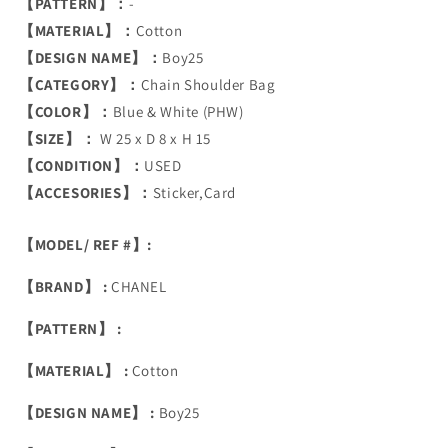
【PATTERN】：
-
【MATERIAL】：
Cotton
【DESIGN NAME】：
Boy25
【CATEGORY】：
Chain Shoulder Bag
【COLOR】：
Blue & White (PHW)
【SIZE】：
W 25 x D 8 x H 15
【CONDITION】：
USED
【ACCESORIES】：
Sticker,Card
【MODEL/ REF #】:
【BRAND】 :
CHANEL
【PATTERN】 :
【MATERIAL】 :
Cotton
【DESIGN NAME】 :
Boy25