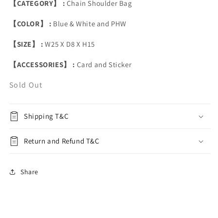
【CATEGORY】 :
Chain Shoulder Bag
【COLOR】 :
Blue & White and PHW
【SIZE】 :
W25 X D8 X H15
【ACCESSORIES】 :
Card and Sticker
Sold Out
Shipping T&C
Return and Refund T&C
Share