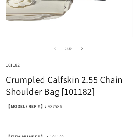
Open
O
media
m
1
2
of
1
/
20
in
in
modal
m
SKU:
101182
Crumpled Calfskin 2.55 Chain
Shoulder Bag [101182]
【MODEL/ REF #】:
A37586
【ITEM NUMBER】：
101182