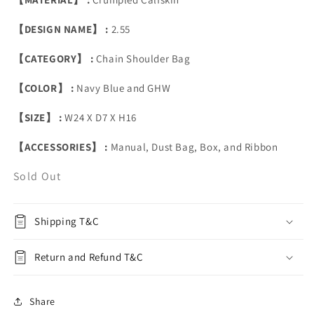
【DESIGN NAME】 :
2.55
【CATEGORY】 :
Chain Shoulder Bag
【COLOR】 :
Navy Blue and GHW
【SIZE】 :
W24 X D7 X H16
【ACCESSORIES】 :
Manual, Dust Bag, Box, and Ribbon
Sold Out
Shipping T&C
Return and Refund T&C
Share