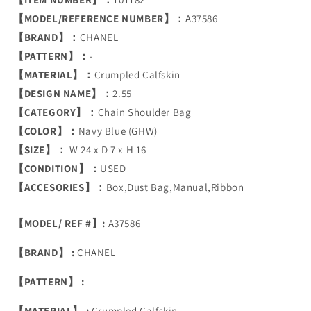
【MODEL/REFERENCE NUMBER】：
A37586
【BRAND】：
CHANEL
【PATTERN】：
-
【MATERIAL】：
Crumpled Calfskin
【DESIGN NAME】：
2.55
【CATEGORY】：
Chain Shoulder Bag
【COLOR】：
Navy Blue (GHW)
【SIZE】：
W 24 x D 7 x H 16
【CONDITION】：
USED
【ACCESORIES】：
Box,Dust Bag,Manual,Ribbon
【MODEL/ REF #】:
A37586
【BRAND】 :
CHANEL
【PATTERN】 :
【MATERIAL】 :
Crumpled Calfskin