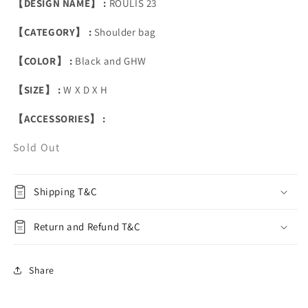
【DESIGN NAME】 :
ROULIS 23
【CATEGORY】 :
Shoulder bag
【COLOR】 :
Black and GHW
【SIZE】 :
W X D X H
【ACCESSORIES】 :
Sold Out
Shipping T&C
Return and Refund T&C
Share