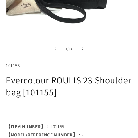
Open
O
media
m
1
2
of
1
/
14
in
in
modal
m
SKU:
101155
Evercolour ROULIS 23 Shoulder
bag [101155]
【ITEM NUMBER】：
101155
【MODEL/REFERENCE NUMBER】：
-