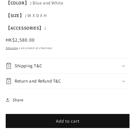
【COLOR】 :
Blue and White
【SIZE】 :
W X D X H
【ACCESSORIES】 :
Regular
HK$2,580.00
price
Shipping
calculated at checkout.
Shipping T&C
Return and Refund T&C
Share
Add to cart