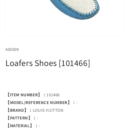
Open
media
1
SKU:
A05509
in
modal
Loafers Shoes [101466]
【ITEM NUMBER】：
101466
【MODEL/REFERENCE NUMBER】：
-
【BRAND】：
LOUIS VUITTON
【PATTERN】：
-
【MATERIAL】：
-