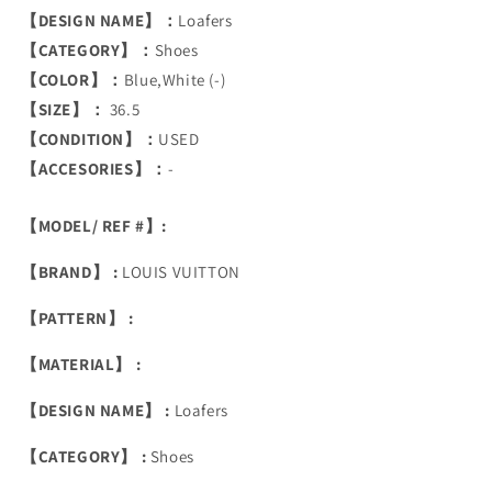
【DESIGN NAME】：
Loafers
【CATEGORY】：
Shoes
【COLOR】：
Blue,White (-)
【SIZE】：
36.5
【CONDITION】：
USED
【ACCESORIES】：
-
【MODEL/ REF #】:
【BRAND】 :
LOUIS VUITTON
【PATTERN】 :
【MATERIAL】 :
【DESIGN NAME】 :
Loafers
【CATEGORY】 :
Shoes