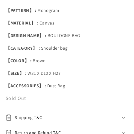
【PATTERN】 :
Monogram
【MATERIAL】 :
Canvas
【DESIGN NAME】 :
BOULOGNE BAG
【CATEGORY】 :
Shoulder bag
【COLOR】 :
Brown
【SIZE】 :
W31 X D10 X H27
【ACCESSORIES】 :
Dust Bag
Sold Out
Shipping T&C
Return and Refund T&C