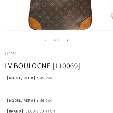
Open
O
media
m
1
2
of
1
/
15
in
in
modal
m
SKU:
110069
LV BOULOGNE [110069]
【MODEL/ REF #】:
M51264
【MODEL/ REF #】:
M51264
【BRAND】 :
LOUIS VUITTON