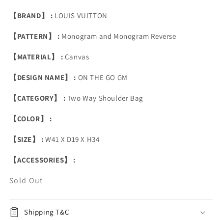
【BRAND】 :
LOUIS VUITTON
【PATTERN】 :
Monogram and Monogram Reverse
【MATERIAL】 :
Canvas
【DESIGN NAME】 :
ON THE GO GM
【CATEGORY】 :
Two Way Shoulder Bag
【COLOR】 :
【SIZE】 :
W41 X D19 X H34
【ACCESSORIES】 :
Sold Out
Shipping T&C