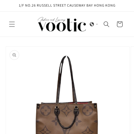
Skip to
1/F NO.26 RUSSELL STREET CAUSEWAY BAY HONG KONG
content
Cart
Skip to
product
information