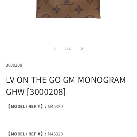
Open
O
media
m
1
2
of
1
/
11
in
in
modal
m
SKU:
3000208
LV ON THE GO GM MONOGRAM
GHW [3000208]
【MODEL/ REF #】:
M45320
【MODEL/ REF #】:
M45320