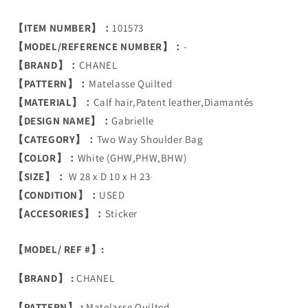
【ITEM NUMBER】：
101573
【MODEL/REFERENCE NUMBER】：
-
【BRAND】：
CHANEL
【PATTERN】：
Matelasse Quilted
【MATERIAL】：
Calf hair,Patent leather,Diamantés
【DESIGN NAME】：
Gabrielle
【CATEGORY】：
Two Way Shoulder Bag
【COLOR】：
White (GHW,PHW,BHW)
【SIZE】：
W 28 x D 10 x H 23
【CONDITION】：
USED
【ACCESORIES】：
Sticker
【MODEL/ REF #】:
【BRAND】 :
CHANEL
【PATTERN】 :
Matelasse Quilted