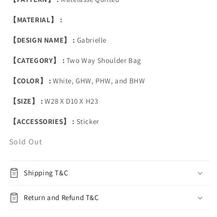
【MATERIAL】 :
【DESIGN NAME】 :
Gabrielle
【CATEGORY】 :
Two Way Shoulder Bag
【COLOR】 :
White, GHW, PHW, and BHW
【SIZE】 :
W28 X D10 X H23
【ACCESSORIES】 :
Sticker
Sold Out
Shipping T&C
Return and Refund T&C