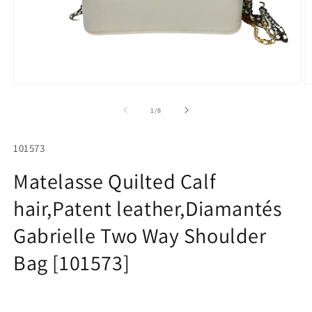
Open
O
media
m
1
2
of
1
/
8
in
in
modal
m
SKU:
101573
Matelasse Quilted Calf
hair,Patent leather,Diamantés
Gabrielle Two Way Shoulder
Bag [101573]