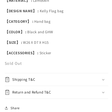
【MATERIAL】 :
Lambskin
【DESIGN NAME】 :
Kelly Flag bag
【CATEGORY】 :
Hand bag
【COLOR】 :
Black and GHW
【SIZE】 :
W26 X D7 X H15
【ACCESSORIES】 :
Sticker
Sold Out
Shipping T&C
Return and Refund T&C
Share