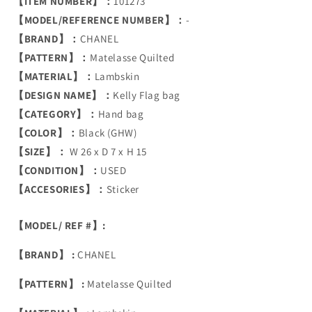
【ITEM NUMBER】：
101273
【MODEL/REFERENCE NUMBER】：
-
【BRAND】：
CHANEL
【PATTERN】：
Matelasse Quilted
【MATERIAL】：
Lambskin
【DESIGN NAME】：
Kelly Flag bag
【CATEGORY】：
Hand bag
【COLOR】：
Black (GHW)
【SIZE】：
W 26 x D 7 x H 15
【CONDITION】：
USED
【ACCESORIES】：
Sticker
【MODEL/ REF #】:
【BRAND】 :
CHANEL
【PATTERN】 :
Matelasse Quilted