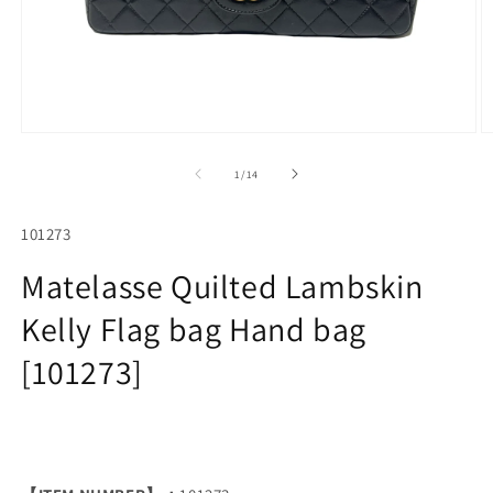
Open
O
media
m
1
2
of
1
/
14
in
in
modal
m
SKU:
101273
Matelasse Quilted Lambskin
Kelly Flag bag Hand bag
[101273]