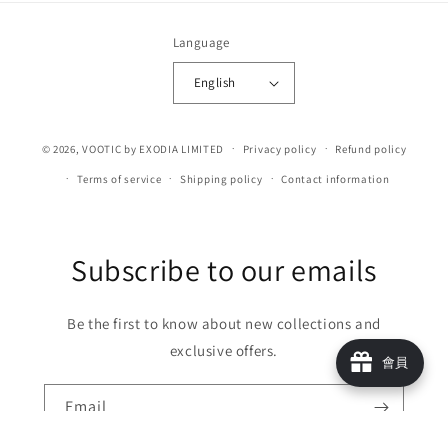
Language
English
© 2026,
VOOTIC
by EXODIA LIMITED
Privacy policy
Refund policy
Terms of service
Shipping policy
Contact information
Subscribe to our emails
Be the first to know about new collections and
exclusive offers.
會員
Email