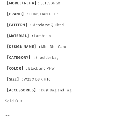
【MODEL/ REF #】:
S5139BNGX
【BRAND】 :
CHRISTIAN DIOR
【PATTERN】 :
Matelasse Quilted
【MATERIAL】 :
Lambskin
【DESIGN NAME】 :
Mini Dior Caro
【CATEGORY】 :
Shoulder bag
【COLOR】 :
Black and PHW
【SIZE】 :
W25 X D3 X H16
【ACCESSORIES】 :
Dust Bag and Tag
Sold Out