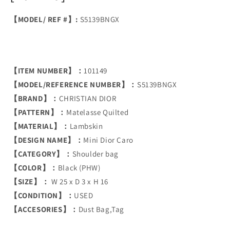
【MODEL/ REF #】:
S5139BNGX
【ITEM NUMBER】：
101149
【MODEL/REFERENCE NUMBER】：
S5139BNGX
【BRAND】：
CHRISTIAN DIOR
【PATTERN】：
Matelasse Quilted
【MATERIAL】：
Lambskin
【DESIGN NAME】：
Mini Dior Caro
【CATEGORY】：
Shoulder bag
【COLOR】：
Black (PHW)
【SIZE】：
W 25 x D 3 x H 16
【CONDITION】：
USED
【ACCESORIES】：
Dust Bag,Tag