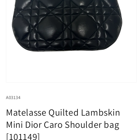
Open
media
1
SKU:
A03134
in
modal
Matelasse Quilted Lambskin
Mini Dior Caro Shoulder bag
[101149]