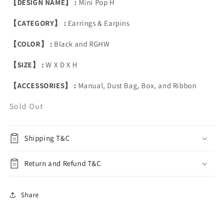
【DESIGN NAME】 :
Mini Pop H
【CATEGORY】 :
Earrings & Earpins
【COLOR】 :
Black and RGHW
【SIZE】 :
W X D X H
【ACCESSORIES】 :
Manual, Dust Bag, Box, and Ribbon
Sold Out
Shipping T&C
Return and Refund T&C
Share