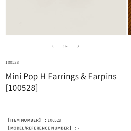
Open
O
media
m
1
2
of
1
/
4
in
in
modal
m
SKU:
100528
Mini Pop H Earrings & Earpins
[100528]
【ITEM NUMBER】：
100528
【MODEL/REFERENCE NUMBER】：
-