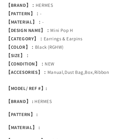
【BRAND】：
HERMES
【PATTERN】：
-
【MATERIAL】：
-
【DESIGN NAME】：
Mini Pop H
【CATEGORY】：
Earrings & Earpins
【COLOR】：
Black (RGHW)
【SIZE】：
【CONDITION】：
NEW
【ACCESORIES】：
Manual,Dust Bag,Box,Ribbon
【MODEL/ REF #】:
【BRAND】 :
HERMES
【PATTERN】 :
【MATERIAL】 :