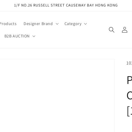
1/F NO.26 RUSSELL STREET CAUSEWAY BAY HONG KONG
 Products
Designer Brand
Category
Log
in
B2B AUCTION
SK
10
P
C
[