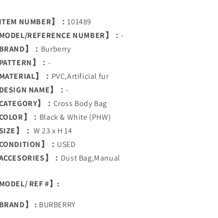
ITEM NUMBER】：
101489
MODEL/REFERENCE NUMBER】：
-
BRAND】：
Burberry
PATTERN】：
-
MATERIAL】：
PVC,Artificial fur
DESIGN NAME】：
-
CATEGORY】：
Cross Body Bag
COLOR】：
Black & White (PHW)
SIZE】：
W 23 x H 14
CONDITION】：
USED
ACCESORIES】：
Dust Bag,Manual
ODEL/ REF #】:
BRAND】 :
BURBERRY