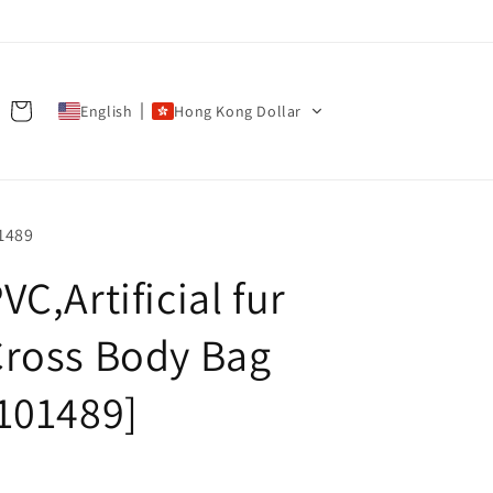
Cart
English
Hong Kong Dollar
U:
1489
VC,Artificial fur
ross Body Bag
101489]