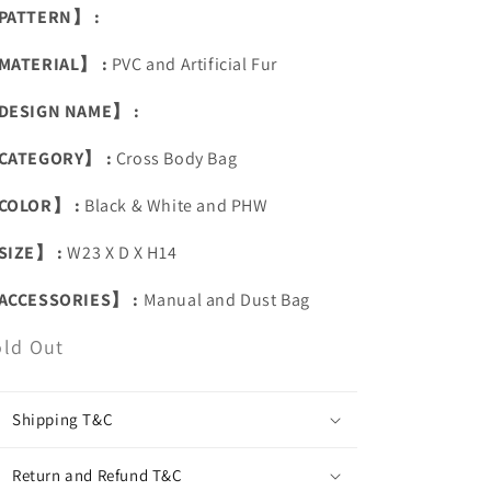
PATTERN】 :
MATERIAL】 :
PVC and Artificial Fur
DESIGN NAME】 :
CATEGORY】 :
Cross Body Bag
COLOR】 :
Black & White and PHW
SIZE】 :
W23 X D X H14
ACCESSORIES】 :
Manual and Dust Bag
old Out
Shipping T&C
Return and Refund T&C