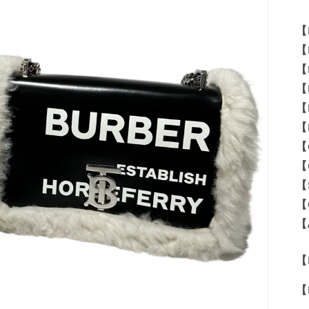
【
【
【
【
【
【
【
【
【
【
【
【M
【