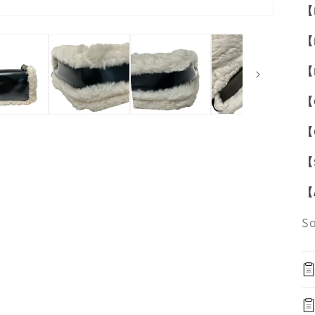
【
【
【
【
【
【
【
S