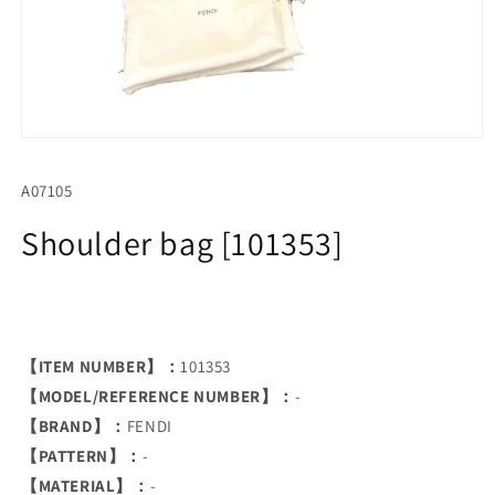
Open
media
1
SKU:
A07105
in
modal
Shoulder bag [101353]
【ITEM NUMBER】：
101353
【MODEL/REFERENCE NUMBER】：
-
【BRAND】：
FENDI
【PATTERN】：
-
【MATERIAL】：
-