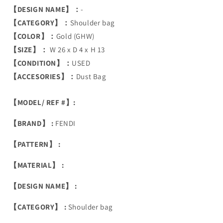
【DESIGN NAME】：
-
【CATEGORY】：
Shoulder bag
【COLOR】：
Gold (GHW)
【SIZE】：
W 26 x D 4 x H 13
【CONDITION】：
USED
【ACCESORIES】：
Dust Bag
【MODEL/ REF #】:
【BRAND】 :
FENDI
【PATTERN】 :
【MATERIAL】 :
【DESIGN NAME】 :
【CATEGORY】 :
Shoulder bag