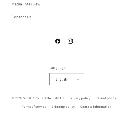
Media Interview
Contact Us
Facebook
Instagram
Language
English
© 2026,
VOOTIC
by EXODIA LIMITED
Privacy policy
Refund policy
Terms of service
Shipping policy
Contact information