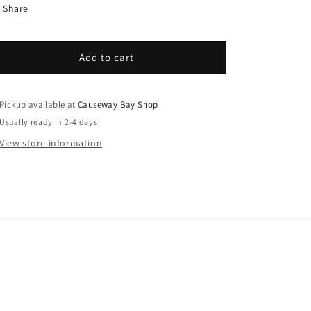
Share
Add to cart
Pickup available at
Causeway Bay Shop
Usually ready in 2-4 days
View store information