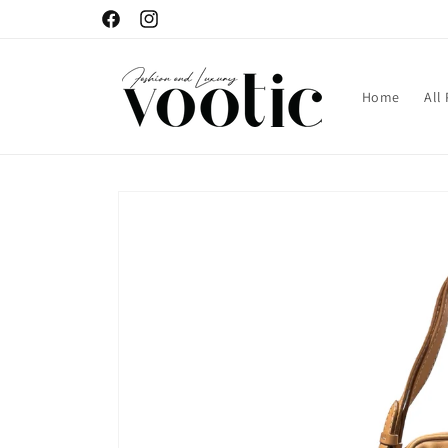
Skip to
Facebook
Instagram
content
Home
All
Skip to
product
information