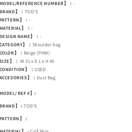
MODEL/REFERENCE NUMBER】：
-
BRAND】：
TOD'S
PATTERN】：
-
MATERIAL】：
-
DESIGN NAME】：
-
CATEGORY】：
Shoulder bag
COLOR】：
Beige (PHW)
SIZE】：
W 31 x D 1 x H 40
CONDITION】：
USED
ACCESORIES】：
Dust Bag
ODEL/ REF #】:
BRAND】 :
TOD'S
PATTERN】 :
MATERIAL】 :
Calf Skin