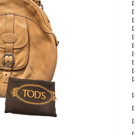
【
【
【
【
【
【
【
【
【
【
【M
【
【
【